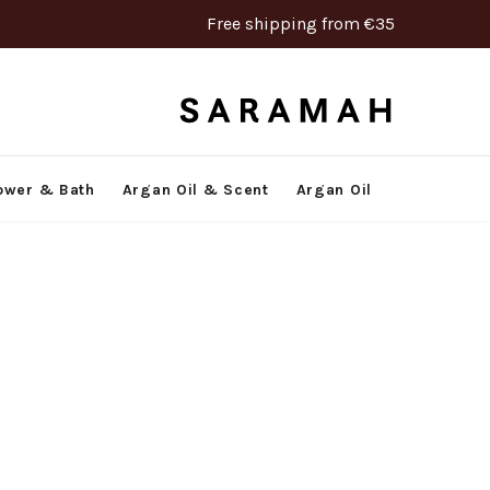
Free shipping from €35
ower & Bath
Argan Oil & Scent
Argan Oil